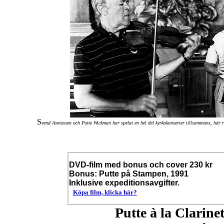
S
vend Asmussen och Putte Wickman har spelat en hel del kyrkokonserter tillsammans, här re
DVD-film med bonus och cover 230 kr
Bonus: Putte på Stampen, 1991
Inklusive expeditionsavgifter.
Köpa film, klicka här?
Putte à la Clarinet