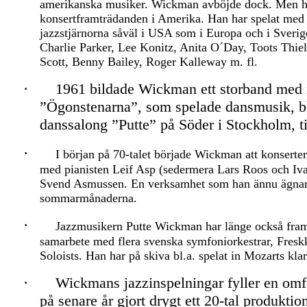
amerikanska musiker. Wickman avböjde dock. Men han 
konsertframträdanden i Amerika. Han har spelat med 
jazzstjärnorna såväl i USA som i Europa och i Sverig
Charlie Parker, Lee Konitz, Anita O´Day, Toots Thi
Scott, Benny Bailey, Roger Kalleway m. fl.
·
1961 bildade Wickman ett storband med
”Ögonstenarna”, som spelade dansmusik, b
danssalong ”Putte” på Söder i Stockholm, ti
·
I början på 70-talet började Wickman att konserte
med pianisten Leif Asp (sedermera Lars Roos och Iva
Svend Asmussen. En verksamhet som han ännu ägnar s
sommarmånaderna.
·
Jazzmusikern Putte Wickman har länge också framtr
samarbete med flera svenska symfoniorkestrar, Fres
Soloists. Han har på skiva bl.a. spelat in Mozarts klar
·
Wickmans jazzinspelningar fyller en omf
på senare år gjort drygt ett 20-tal produktio