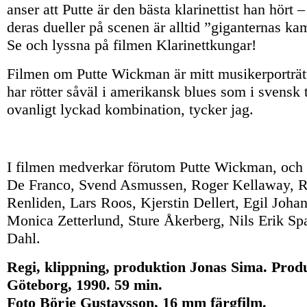
anser att Putte är den bästa klarinettist han hört –
deras dueller på scenen är alltid ”giganternas k
Se och lyssna på filmen
Klarinettkungar
!
Filmen om Putte Wickman är mitt musikerporträtt
har rötter såväl i amerikansk blues som i svensk tr
ovanligt lyckad kombination, tycker jag.
I filmen medverkar förutom Putte Wickman, och 
De Franco, Svend Asmussen, Roger Kellaway, Re
Renliden, Lars Roos, Kjerstin Dellert, Egil Joha
Monica Zetterlund, Sture Åkerberg, Nils Erik Sp
Dahl.
Regi, klippning, produktion Jonas Sima. Pro
Göteborg, 1990. 59 min.
Foto Börje Gustavsson, 16 mm färgfilm.