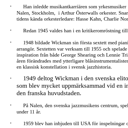
·
Han inledde musikantkarriären som yrkesmusiker 1
Nalen, Stockholm,
i Arthur Österwalls orkester. Sna
tidens kända orkesterledare: Hasse Kahn, Charlie N
·
Redan 1945 valdes han i en kritikeromröstning till
·
1948 bildade Wickman sin första sextett med pia
arrangör. Sextetten var verksam till 1955 och spela
inspiration från både George Shearing och Lennie Tri
åren förändrades med ytterligare blåsinstrumentalister
en klassisk konstellation i svensk jazzhistoria.
·
1949 deltog Wickman i den svenska elitor
som blev mycket uppmärksammad vid en inte
den franska huvudstaden.
·
På Nalen, den svenska jazzmusikens centrum, sp
under 11 år.
·
1959 blev han inbjuden till USA för inspelningar o