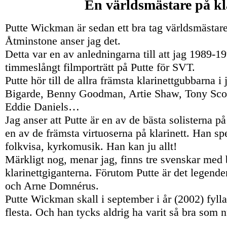
En världsmästare på kl
Putte Wickman är sedan ett bra tag världsmästare
Åtminstone anser jag det.
Detta var en av anledningarna till att jag 1989-19
timmeslångt filmporträtt på Putte för SVT.
Putte hör till de allra främsta klarinettgubbarna i
Bigarde, Benny Goodman, Artie Shaw, Tony Sco
Eddie Daniels…
Jag anser att Putte är en av de bästa solisterna på
en av de främsta virtuoserna på klarinett. Han spe
folkvisa, kyrkomusik. Han kan ju allt!
Märkligt nog, menar jag, finns tre svenskar med 
klarinettgiganterna. Förutom Putte är det legen
och Arne Domnérus.
Putte Wickman skall i september i år (2002) fylla
flesta. Och han tycks aldrig ha varit så bra som n