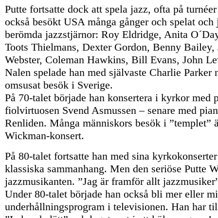
Putte fortsatte dock att spela jazz, ofta på turnée
också besökt USA många gånger och spelat och j
berömda jazzstjärnor: Roy Eldridge, Anita O´Day
Toots Thielmans, Dexter Gordon, Benny Bailey, 
Webster, Coleman Hawkins, Bill Evans, John Le
Nalen spelade han med självaste Charlie Parker n
omsusat besök i Sverige.
På 70-talet började han konsertera i kyrkor med p
fiolvirtuosen Svend Asmussen – senare med pian
Renliden. Många människors besök i ”templet” ä
Wickman-konsert.
På 80-talet fortsatte han med sina kyrkokonserter
klassiska sammanhang. Men den seriöse Putte Wi
jazzmusikanten. ”Jag är framför allt jazzmusiker
Under 80-talet började han också bli mer eller min
underhållningsprogram i televisionen. Han har til