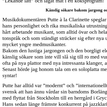
”Lekande lätt” och lagat mat i ett köksprogram!
Känslig sökare bakom jargong oc
Musikdokumentären
Putte à la Clarinette
speglar
hans personlighet och rika musikaliska utrustning
hårt arbetande musikant, som alltid övar och hela 
tonspråk och som ständigt sträcker sig efter nya
mycket yngre medmusikanter.
Bakom den lustiga jargongen och den borgligt el
känslig sökare som inte vill slå sig till ro med v
ofta på nya plattor med nya intressanta klanger, 
Senast hörde jag honom tala om en soloplatta m
syntar!
Putte har alltid var ”modernt” och ”internationel
svensk att han ännu vårdar sin barndoms Borlänge
med flyttat från Stockholm till en herrgård i Gr
Hans sedan länge främste konkurrent på jazzklar