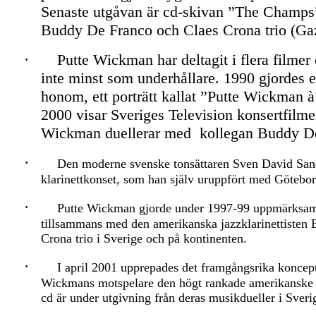
Senaste utgåvan är cd-skivan ”The Champs”
Buddy De Franco och Claes Crona trio (Gaz
·
Putte Wickman har deltagit i flera film
inte minst som underhållare. 1990 gjordes 
honom, ett porträtt kallat ”Putte Wickman à
2000 visar Sveriges Television konsertfilm
Wickman duellerar med
kollegan Buddy D
·
Den moderne svenske tonsättaren Sven David San
klarinettkonset, som han själv uruppfört med Götebor
·
Putte Wickman gjorde under 1997-99 uppmärksam
tillsammans med den amerikanska jazzklarinettisten
Crona trio i Sverige och på kontinenten.
·
I april 2001 upprepades det framgångsrika koncep
Wickmans motspelare den högt rankade amerikanske k
cd är under utgivning från deras musikdueller i Sveri