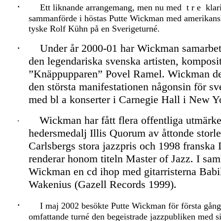
·
Ett liknande arrangemang, men nu med
t r e
klar
sammanförde i höstas Putte Wickman med amerikans
tyske Rolf Kühn på en Sverigeturné.
·
Under år 2000-01 har Wickman samarbet
den legendariska svenska artisten, komposit
”Knäppupparen” Povel Ramel. Wickman delt
den största manifestationen någonsin för s
med bl a konserter i Carnegie Hall i New Y
Wickman har fått flera offentliga utmärk
·
hedersmedalj Illis Quorum av åttonde storl
Carlsbergs stora jazzpris och 1998 franska 
renderar honom titeln Master of Jazz. I sa
Wickman en cd ihop med gitarristerna Babi
Wakenius (Gazell Records 1999).
·
I maj 2002 besökte Putte Wickman för första gån
omfattande turné den begeistrade jazzpubliken med si