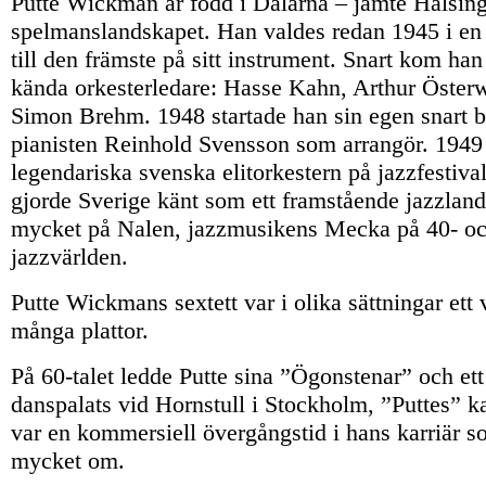
Putte Wickman är född i Dalarna – jämte Hälsing
spelmanslandskapet. Han valdes redan 1945 i en
till den främste på sitt instrument. Snart kom han
kända orkesterledare: Hasse Kahn, Arthur Öster
Simon Brehm. 1948 startade han sin egen snart 
pianisten Reinhold Svensson som arrangör. 1949 
legendariska svenska elitorkestern på jazzfestival
gjorde Sverige känt som ett framstående jazzland
mycket på Nalen, jazzmusikens Mecka på 40- och 
jazzvärlden.
Putte Wickmans sextett var i olika sättningar ett
många plattor.
På 60-talet ledde Putte sina ”Ögonstenar” och ett
danspalats vid Hornstull i Stockholm, ”Puttes” ka
var en kommersiell övergångstid i hans karriär so
mycket om.